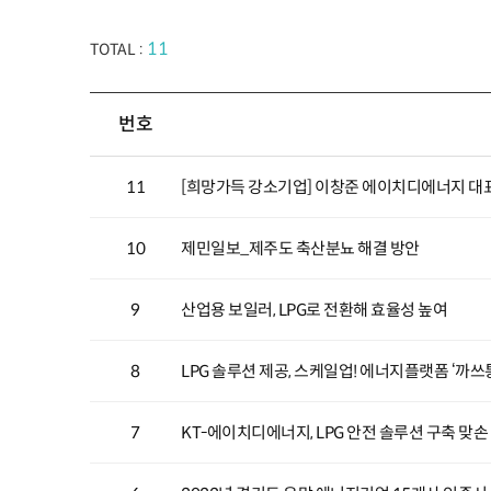
11
TOTAL :
번호
11
[희망가득 강소기업] 이창준 에이치디에너지 대표
10
제민일보_제주도 축산분뇨 해결 방안
9
산업용 보일러, LPG로 전환해 효율성 높여
8
LPG 솔루션 제공, 스케일업! 에너지플랫폼 ‘까쓰
7
KT-에이치디에너지, LPG 안전 솔루션 구축 맞손