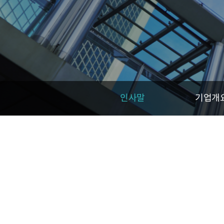
인사말
기업개
회사소개
회사소개
사업분야
사업소개
에너지 컨설팅
고객지원
인사말
인사말
기업개요
회사연혁
조직도
인증현황
오시는길