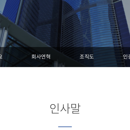
요
회사연혁
조직도
인
인사말