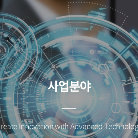
사업분야
reate Innovation with Advanced Technolo