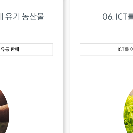
재배 유기 농산물
06. IC
 유통 판매
ICT를