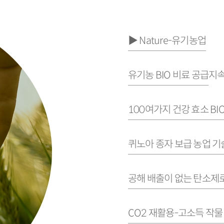
▶ Nature-유기농업
유기농 BIO 비료 공급
지속
100여가지 건강 효소 BI
퀴노아 종자 보급 농업 기
공해 배출이 없는 탄소제로
CO2 재활용-고소득 작물