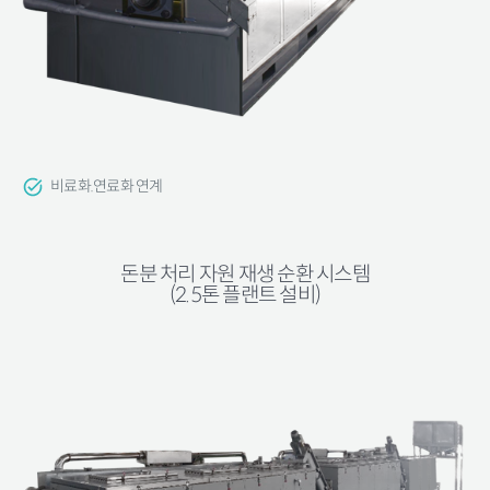
비료화.연료화 연계
돈분 처리 자원 재생 순환 시스템
(2.5톤 플랜트 설비)