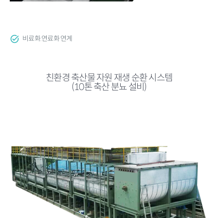
비료화.연료화 연계
친환경 축산물 자원 재생 순환 시스템
(10톤 축산 분뇨 설비)