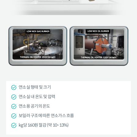
연소실 형태 및 크기
연소실 내 온도 및 압력
연소용 공기의 온도
보일러 구조에 따른 연소가스 흐름
kg당 160원 절감 (약 10~13%)